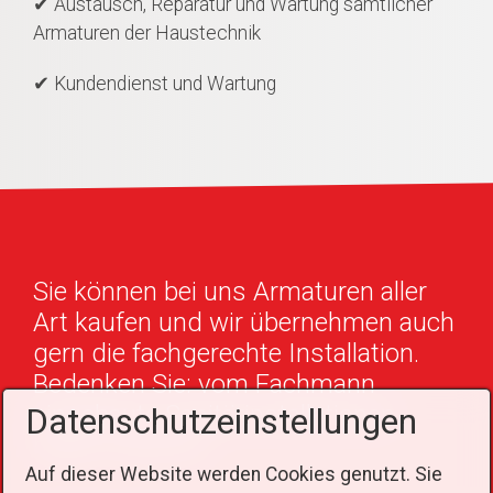
✔ Austausch, Reparatur und Wartung sämtlicher
Armaturen der Haustechnik
✔ Kundendienst und Wartung
Sie können bei uns Armaturen aller
Art kaufen und wir übernehmen auch
gern die fachgerechte Installation.
Bedenken Sie: vom Fachmann
eingebaute Sanitärinstallationen
Datenschutzeinstellungen
haben Garantie.
Auf dieser Website werden Cookies genutzt. Sie